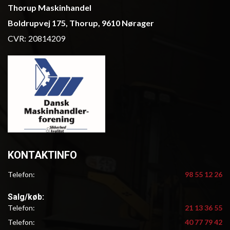
Thorup Maskinhandel
Boldrupvej 175, Thorup, 9610 Nørager
CVR:
20814209
KONTAKTINFO
Telefon:
98 55 12 26
Salg/køb:
Telefon:
21 13 36 55
Telefon:
40 77 79 42