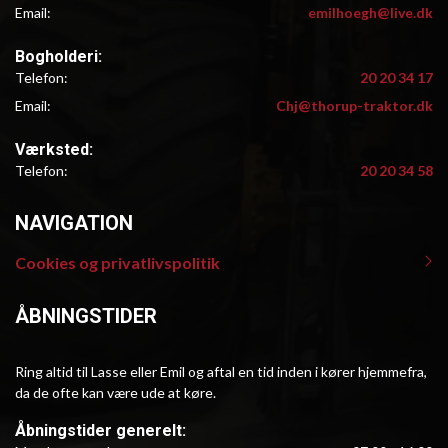
Email:
emilhoegh@live.dk
Bogholderi:
Telefon:
20 20 34 17
Email:
Chj@thorup-traktor.dk
Værksted:
Telefon:
20 20 34 58
NAVIGATION
Cookies og privatlivspolitik
Primær
navigation
ÅBNINGSTIDER
Ring altid til Lasse eller Emil og aftal en tid inden i kører hjemmefra,
da de ofte kan være ude at køre.
Åbningstider generelt: