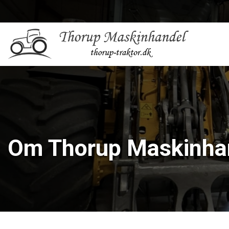
Gå
til
hovedindhold
Om Thorup Maskinha