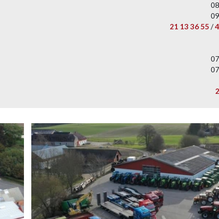
08
09
21 13 36 55
/
4
07
07
2