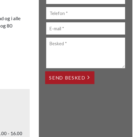
Personlig
 og i alle
info
 og 80
.00 - 16.00