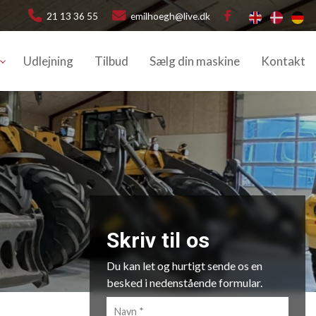
21 13 36 55
emilhoegh@live.dk
Udlejning
Tilbud
Sælg din maskine
Kontakt
Skriv til os
Du kan let og hurtigt sende os en
besked i nedenstående formular.